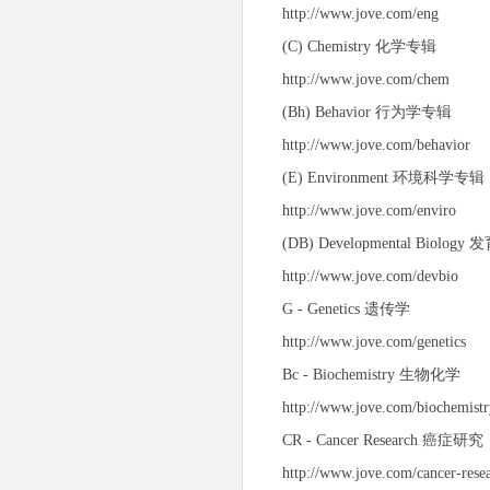
http://www.jove.com/eng
(C) Chemistry 化学专辑
http://www.jove.com/chem
(Bh) Behavior 行为学专辑
http://www.jove.com/behavior
(E) Environment 环境科学专辑
http://www.jove.com/enviro
(DB) Developmental Biol
http://www.jove.com/devbio
G - Genetics 遗传学
http://www.jove.com/genetics
Bc - Biochemistry 生物化学
http://www.jove.com/biochemist
CR - Cancer Research 癌症研究
http://www.jove.com/cancer-rese