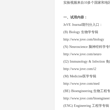
实验视频来自10多个国家和
一、试用内容：
JoVE Journal期刊分入口：
(B) Biology 生物学专辑
http://www.jove.com/biology
(N) Neuroscience 脑神经科学
http://www.jove.com/neuro
(I2) Immunology & Infec
http://www.jove.com/i2
(M) Medicine医学专辑
http://www.jove.com/med
(BE) Bioengineering 生物工
http://www.jove.com/bioengineer
(ENG) Engineering 工程学专辑