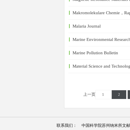
Makromolekulare Chemie，Rap
Malaria Journal
Marine Environmental Researc
Marine Pollution Bulletin
Material Science and Technolo
上一页
1
2
联系我们： 中国科学院苏州纳米所文献资源检索平台 |